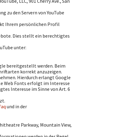
YouTube, LLC, 901 Cherry Ave., San
ung zu den Servern von YouTube
kt Ihrem persönlichen Profil
ote. Dies stellt ein berechtigtes
uTube unter:
gle bereitgestellt werden. Beim
hriftarten korrekt anzuzeigen.
nehmen. Hierdurch erlangt Google
le Web Fonts erfolgt im Interesse
gtes Interesse im Sinne von Art. 6
zt.
faq
und in der
phitheatre Parkway, Mountain View,
nformationen werden in der Regel