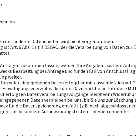
n
echners
n mit anderen Datenquellen wird nicht vorgenommen.
ist Art. 6 Abs. 1 lit. f DSGVO, der die Verarbeitung von Daten zur 
ttet.
 Anfragen zukommen lassen, werden Ihre Angaben aus dem Anfrage
cks Bearbeitung der Anfrage und für den Fall von Anschlussfrage
ung weiter.
tformular eingegebenen Daten erfolgt somit ausschließlich auf Gr
se Einwilligung jederzeit widerrufen. Dazu reicht eine formlose Mit
uf erfolgten Datenverarbeitungsvorgänge bleibt vom Widerruf u
ingegebenen Daten verbleiben bei uns, bis Sie uns zur Löschung au
eck für die Datenspeicherung entfällt (z.B. nach abgeschlossener
en – insbesondere Aufbewahrungsfristen – bleiben unberührt.