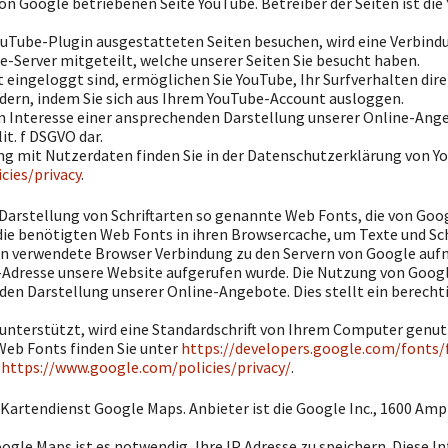
n Google betriebenen Seite YouTube. Betreiber der Seiten ist die 
ouTube-Plugin ausgestatteten Seiten besuchen, wird eine Verbind
e-Server mitgeteilt, welche unserer Seiten Sie besucht haben.
eingeloggt sind, ermöglichen Sie YouTube, Ihr Surfverhalten dire
dern, indem Sie sich aus Ihrem YouTube-Account ausloggen.
 Interesse einer ansprechenden Darstellung unserer Online-Angeb
lit. f DSGVO dar.
 mit Nutzerdaten finden Sie in der Datenschutzerklärung von Yo
cies/privacy
.
n Darstellung von Schriftarten so genannte Web Fonts, die von Goo
r die benötigten Web Fonts in ihren Browsercache, um Texte und Sc
n verwendete Browser Verbindung zu den Servern von Google auf
P-Adresse unsere Website aufgerufen wurde. Die Nutzung von Goog
den Darstellung unserer Online-Angebote. Dies stellt ein berechti
unterstützt, wird eine Standardschrift von Ihrem Computer genut
eb Fonts finden Sie unter
https://developers.google.com/fonts/
:
https://www.google.com/policies/privacy/
.
n Kartendienst Google Maps. Anbieter ist die Google Inc., 1600 Am
gle Maps ist es notwendig, Ihre IP Adresse zu speichern. Diese I