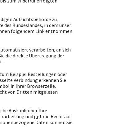
 bis zum Widerruf erfolgten
ndigen Aufsichtsbehörde zu.
e des Bundeslandes, in dem unser
 können folgendem Link entnommen
automatisiert verarbeiten, an sich
ie die direkte Übertragung der
t.
 zum Beispiel Bestellungen oder
üsselte Verbindung erkennen Sie
mbol in Ihrer Browserzeile.
nicht von Dritten mitgelesen
che Auskunft über Ihre
arbeitung und ggf. ein Recht auf
ersonenbezogene Daten können Sie