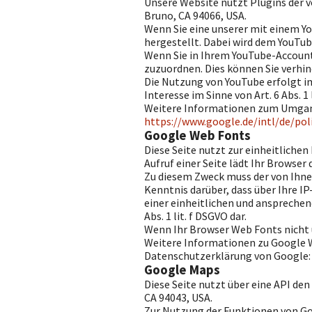
Unsere Website nutzt Plugins der vo
Bruno, CA 94066, USA.
Wenn Sie eine unserer mit einem Y
hergestellt. Dabei wird dem YouTub
Wenn Sie in Ihrem YouTube-Account 
zuzuordnen. Dies können Sie verhin
Die Nutzung von YouTube erfolgt im
Interesse im Sinne von Art. 6 Abs. 1 
Weitere Informationen zum Umgang
https://www.google.de/intl/de/poli
Google Web Fonts
Diese Seite nutzt zur einheitliche
Aufruf einer Seite lädt Ihr Browse
Zu diesem Zweck muss der von Ihne
Kenntnis darüber, dass über Ihre I
einer einheitlichen und ansprechen
Abs. 1 lit. f DSGVO dar.
Wenn Ihr Browser Web Fonts nicht 
Weitere Informationen zu Google W
Datenschutzerklärung von Google
Google Maps
Diese Seite nutzt über eine API de
CA 94043, USA.
Zur Nutzung der Funktionen von Goo