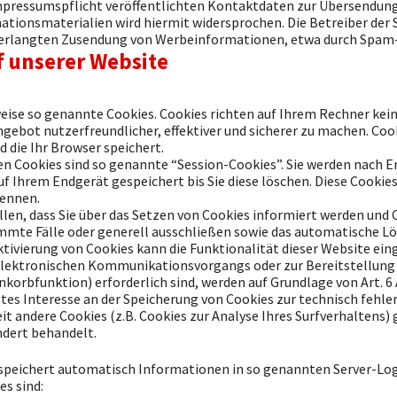
ressumspflicht veröffentlichten Kontaktdaten zur Übersendung 
ionsmaterialien wird hiermit widersprochen. Die Betreiber der S
unverlangten Zusendung von Werbeinformationen, etwa durch Spam-E
f unserer Website
eise so genannte Cookies. Cookies richten auf Ihrem Rechner kei
ngebot nutzerfreundlicher, effektiver und sicherer zu machen. Cook
 die Ihr Browser speichert.
en Cookies sind so genannte “Session-Cookies”. Sie werden nach 
uf Ihrem Endgerät gespeichert bis Sie diese löschen. Diese Cookie
ennen.
len, dass Sie über das Setzen von Cookies informiert werden und C
mmte Fälle oder generell ausschließen sowie das automatische L
ktivierung von Cookies kann die Funktionalität dieser Website ein
 elektronischen Kommunikationsvorgangs oder zur Bereitstellung
orbfunktion) erforderlich sind, werden auf Grundlage von Art. 6 A
tes Interesse an der Speicherung von Cookies zur technisch fehle
it andere Cookies (z.B. Cookies zur Analyse Ihres Surfverhaltens)
dert behandelt.
 speichert automatisch Informationen in so genannten Server-Log
es sind: