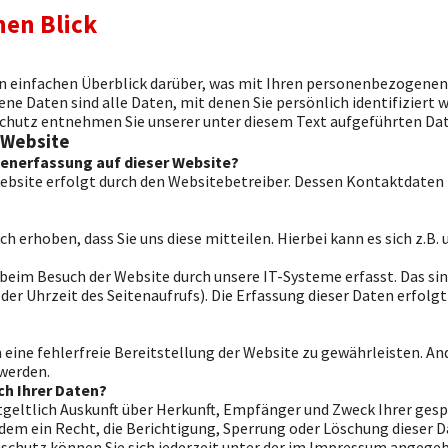
nen Blick
n einfachen Überblick darüber, was mit Ihren personenbezogenen 
 Daten sind alle Daten, mit denen Sie persönlich identifiziert 
utz entnehmen Sie unserer unter diesem Text aufgeführten Da
 Website
atenerfassung auf dieser Website?
Website erfolgt durch den Websitebetreiber. Dessen Kontaktdate
 erhoben, dass Sie uns diese mitteilen. Hierbei kann es sich z.B. 
im Besuch der Website durch unsere IT-Systeme erfasst. Das sind
er Uhrzeit des Seitenaufrufs). Die Erfassung dieser Daten erfolgt
m eine fehlerfreie Bereitstellung der Website zu gewährleisten. A
werden.
ch Ihrer Daten?
ntgeltlich Auskunft über Herkunft, Empfänger und Zweck Ihrer g
dem ein Recht, die Berichtigung, Sperrung oder Löschung dieser D
chutz können Sie sich jederzeit unter der im Impressum angegeb