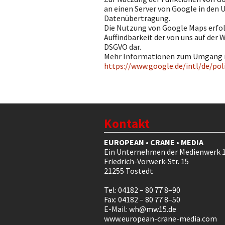
an einen Server von Google in den U
Datenübertragung.
Die Nutzung von Google Maps erfol
Auffindbarkeit der von uns auf der W
DSGVO dar.
Mehr Informationen zum Umgang mi
https://www.google.de/intl/de/poli
Kontakt
EUROPEAN • CRANE • MEDIA
Ein Unternehmen der Medienwerk 
Friedrich-Vorwerk-Str. 15
21255 Tostedt
Tel: 04182 – 80 77 8–90
Fax: 04182 – 80 77 8–50
E-Mail:
wh@mw15.de
www.european-crane-media.com