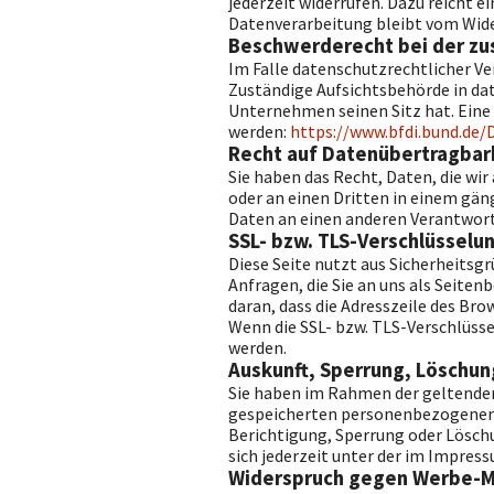
jederzeit widerrufen. Dazu reicht e
Datenverarbeitung bleibt vom Wide
Beschwerderecht bei der zu
Im Falle datenschutzrechtlicher V
Zuständige Aufsichtsbehörde in da
Unternehmen seinen Sitz hat. Ein
werden:
https://www.bfdi.bund.de/
Recht auf Datenübertragbar
Sie haben das Recht, Daten, die wir
oder an einen Dritten in einem gän
Daten an einen anderen Verantwortl
SSL- bzw. TLS-Verschlüsselu
Diese Seite nutzt aus Sicherheitsg
Anfragen, die Sie an uns als Seiten
daran, dass die Adresszeile des Bro
Wenn die SSL- bzw. TLS-Verschlüssel
werden.
Auskunft, Sperrung, Löschun
Sie haben im Rahmen der geltenden
gespeicherten personenbezogenen D
Berichtigung, Sperrung oder Lösc
sich jederzeit unter der im Impre
Widerspruch gegen Werbe-M