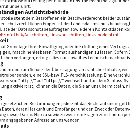
ine formlose Mitteilung per E-Mail an uns. Die Rechtmäßigkeit der
rruf unberührt.
ständigen Aufsichtsbehörde
erstöße steht dem Betroffenen ein Beschwerderecht bei der zustä
tenschutzrechtlichen Fragen ist der Landesdatenschutzbeauftragt
e Liste der Datenschutzbeauftragten sowie deren Kontaktdaten
DE/Infothek/Anschriften_Links/anschriften_links-node.html
.
keit
 auf Grundlage Ihrer Einwilligung oder in Erfüllung eines Vertrags 
gigen, maschinenlesbaren Format aushändigen zu lassen. Sofern S
ichen verlangen, erfolgt dies nur, soweit es technisch machbar is
ng
ründen und zum Schutz der Übertragung vertraulicher Inhalte, wie
betreiber senden, eine SSL-bzw. TLS-Verschlüsselung. Eine verschl
wsers von “http://” auf “https://” wechselt und an dem Schloss-Sy
ung aktiviert ist, können die Daten, die Sie an uns übermitteln, 
g
 gesetzlichen Bestimmungen jederzeit das Recht auf unentgeltli
aten, deren Herkunft und Empfänger und den Zweck der Datenver
hung dieser Daten. Hierzu sowie zu weiteren Fragen zum Thema p
ssum angegebenen Adresse an uns wenden.
ails