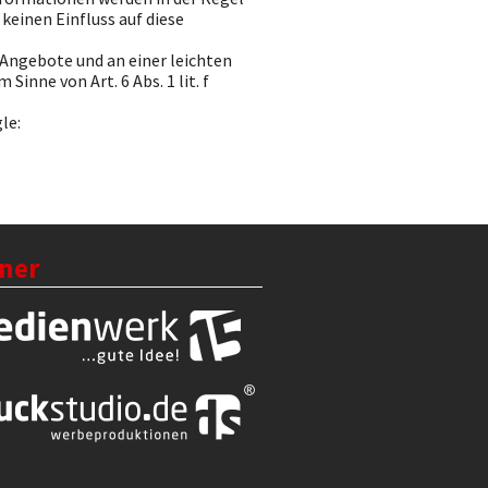
keinen Einfluss auf diese
Angebote und an einer leichten
inne von Art. 6 Abs. 1 lit. f
le:
ner