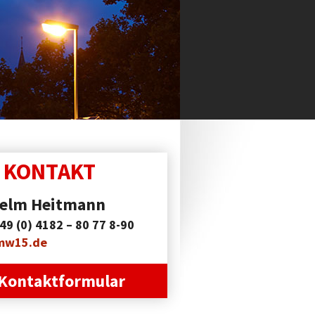
R
KONTAKT
helm Heitmann
49 (0) 4182 – 80 77 8-90
w15.de
Kontaktformular