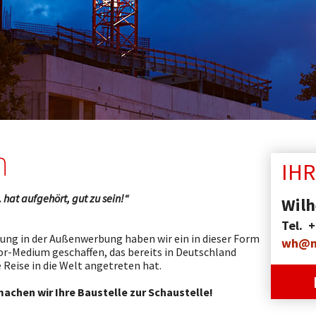
n
IH
 hat aufgehört, gut zu sein!“
Wil
Tel. +
rung in der Außenwerbung haben wir ein in dieser Form
wh@m
-Medium geschaffen, das bereits in Deutschland
Reise in die Welt angetreten hat.
chen wir Ihre Baustelle zur Schaustelle!