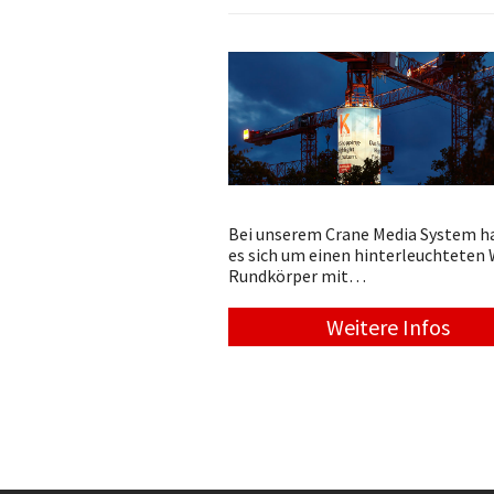
Bei unserem Crane Media System h
es sich um einen hinterleuchteten
Rundkörper mit…
Weitere Infos